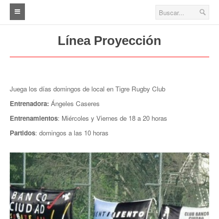
Inicio
Línea Proyección
Fútbol
Primera A (A.B.A.D)
Juega los días domingos de local en Tigre Rugby Club
Primera B (A.B.A.D)
Entrenadora:
Ángeles Caseres
Primera (A.I.F.A)
Entrenamientos
: Miércoles y Viernes de 18 a 20 horas
Partidos
: domingos a las 10 horas
Cuarta
Quinta
Sexta
Séptima
Veteranos A