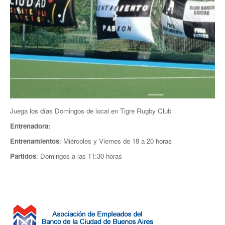
Natación
Matronatación
Adolescentes
Escuela
Adultos
Juega los días Domingos de local en Tigre Rugby Club
Servicios
Entrenadora:
Entrenamientos
: Miércoles y Viernes de 18 a 20 horas
Consultorio Médico
Partidos
: Domingos a las 11:30 horas
Kinesiología y Rehabilitación
Gimnasio
Colonia de vacaciones de verano